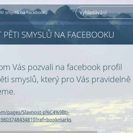
ěti smyslů na Facebooku
 PĚTI SMYSLŮ NA FACEBOOKU
om Vás pozvali na facebook profil
ěti smyslů, který pro Vás pravidelně
jeme.
om/pages/Slavnost-p%C4%9Bti-
9803748434810?ref=bookmarks