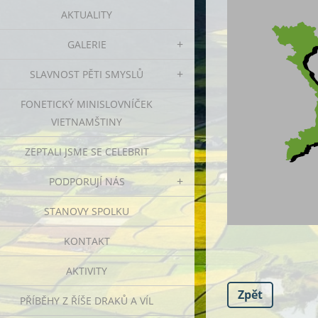
AKTUALITY
GALERIE
SLAVNOST PĚTI SMYSLŮ
FONETICKÝ MINISLOVNÍČEK
VIETNAMŠTINY
ZEPTALI JSME SE CELEBRIT
PODPORUJÍ NÁS
STANOVY SPOLKU
KONTAKT
AKTIVITY
Zpět
PŘÍBĚHY Z ŘÍŠE DRAKŮ A VÍL