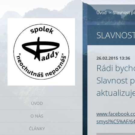
Úvod
>
Slavnost p
SLAVNOST
26.02.2015 13:36
Rádi bych
Slavnost p
aktualizu
ÚVOD
www.facebook.c
O NÁS
smysl%C5%AF/64
ČLÁNKY