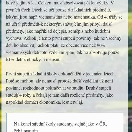
když je jim 6 let. Celkem musí absolvovat pět let výuky. V
prvních třech letech se učí pouze 6 základních předmětů,
jakými jsou např. vietnamština nebo matematika. Od 4. třídy se
už učí 9 předmětů-k některým stávajícím jim přibyli další
předměty, jako například dějepis, zeměpis nebo hudební
výchova. Ačkoli je tento první stupeň povinný, tak ne všechny
děti ho absolvují-ačkoli platí, že obecně více než 90%
vietnamských dětí toto vzdělání splní, tak ho absolvuje pouze
61% dětí z etnických menšin.
První stupeň základní školy dokončí děti v jedenácti letech.
Poté se mohou, ale nemusí, protože další vzdělání už není
povinné, rozhodnout pokračovat ve studiu. Druhý stupeň
studují 4 roky a čekají je tam další rozličné předměty, jako
například domácí ekonomika, lesnictví aj.
Na konci střední školy studenty, stejně jako v ČR,
čeká maturita