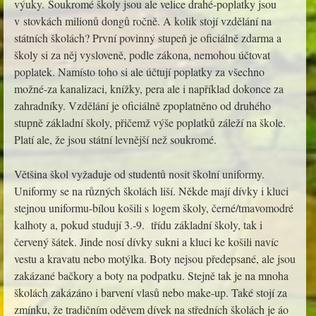
výuky. Soukromé školy jsou ale velice drahé-poplatky jsou
v stovkách milionů dongů ročně. A kolik stojí vzdělání na
státních školách? První povinný stupeň je oficiálně zdarma a
školy si za něj vysloveně, podle zákona, nemohou účtovat
poplatek. Namísto toho si ale účtují poplatky za všechno
možné-za kanalizaci, knížky, pera ale i například dokonce za
zahradníky. Vzdělání je oficiálně zpoplatněno od druhého
stupně základní školy, přičemž výše poplatků záleží na škole.
Platí ale, že jsou státní levnější než soukromé.
Většina škol vyžaduje od studentů nosit školní uniformy.
Uniformy se na různých školách liší. Někde mají dívky i kluci
stejnou uniformu-bílou košili s logem školy, černé/tmavomodré
kalhoty a, pokud studují 3.-9. třídu základní školy, tak i
červený šátek. Jinde nosí dívky sukni a kluci ke košili navíc
vestu a kravatu nebo motýlka. Boty nejsou předepsané, ale jsou
zakázané bačkory a boty na podpatku. Stejně tak je na mnoha
školách zakázáno i barvení vlasů nebo make-up. Také stojí za
zmínku, že tradičním oděvem dívek na středních školách je áo