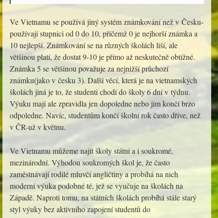
Ve Vietnamu se používá jiný systém známkování než v Česku-
používají stupnici od 0 do 10, přičemž 0 je nejhorší známka a
10 nejlepší. Známkování se na různých školách liší, ale
většinou platí, že dostat 9-10 je přímo až neskutečně obtížné.
Známka 5 se většinou považuje za nejnižší průchozí
známku(jako v česku 3). Další věcí, která je na vietnamských
školách jiná je to, že studenti chodí do školy 6 dní v týdnu.
Výuku mají ale zpravidla jen dopoledne nebo jim končí brzo
odpoledne. Navíc, studentům končí školní rok často dříve, než
v ČR-už v květnu.
Ve Vietnamu můžeme najít školy státní a i soukromé,
mezinárodní. Výhodou soukromých škol je, že často
zaměstnávají rodilé mluvčí angličtiny a probíhá na nich
moderní výuka podobné té, jež se vyučuje na školách na
Západě. Naproti tomu, na státních školách probíhá stále starý
styl výuky bez aktivního zapojení studentů do