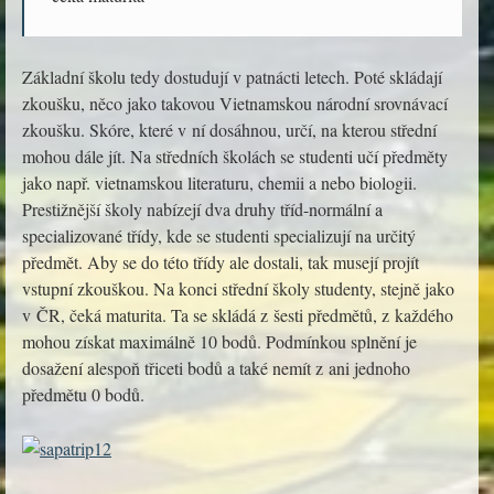
Základní školu tedy dostudují v patnácti letech. Poté skládají
zkoušku, něco jako takovou Vietnamskou národní srovnávací
zkoušku. Skóre, které v ní dosáhnou, určí, na kterou střední
mohou dále jít. Na středních školách se studenti učí předměty
jako např. vietnamskou literaturu, chemii a nebo biologii.
Prestižnější školy nabízejí dva druhy tříd-normální a
specializované třídy, kde se studenti specializují na určitý
předmět. Aby se do této třídy ale dostali, tak musejí projít
vstupní zkouškou. Na konci střední školy studenty, stejně jako
v ČR, čeká maturita. Ta se skládá z šesti předmětů, z každého
mohou získat maximálně 10 bodů. Podmínkou splnění je
dosažení alespoň třiceti bodů a také nemít z ani jednoho
předmětu 0 bodů.