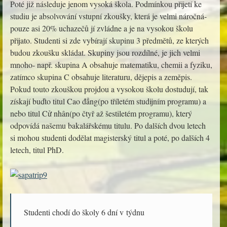
Poté již následuje jenom vysoká škola. Podmínkou přijetí ke
studiu je absolvování vstupní zkoušky, která je velmi náročná-
pouze asi 20% uchazečů jí zvládne a je na vysokou školu
přijato. Studenti si zde vybírají skupinu 3 předmětů, ze kterých
budou zkoušku skládat. Skupiny jsou rozdílné, je jich velmi
mnoho- např. skupina A obsahuje matematiku, chemii a fyziku,
zatímco skupina C obsahuje literaturu, dějepis a zeměpis.
Pokud touto zkouškou projdou a vysokou školu dostudují, tak
získají buďto titul Cao đẳng(po tříletém studijním programu) a
nebo titul Cử nhân(po čtyř až šestiletém programu), který
odpovídá našemu bakalářskému titulu. Po dalších dvou letech
si mohou studenti dodělat magisterský titul a poté, po dalších 4
letech, titul PhD.
Studenti chodí do školy 6 dní v týdnu